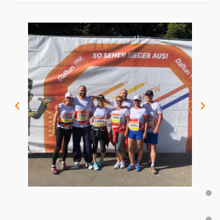
Mitarbeiter etwas mit dabei ist. Wer sportlich
ambitioniert ist, kann mit unserem Running
Team am B2Run, dem Firmenlauf durch
München mit Zieleinlauf ins Olympiastadion
teilnehmen. Abwechslungsreich geht es beim
sommerlichen Team Event zu, das in der
Vergangenheit unter anderem auf dem
Ammersee beim Segeln und bei Jochen
Schweizer beim Bodyflying stattgefunden hat.
Als Münchner Unternehmen wird die fünfte
Jahreszeit mit einem Wiesn- Besuch
eingeläutet. Nach dem Festzelt ist es
mittlerweile Tradition, am Schießstand die
Büro-Sammlung an Maskottchen zu
erweitern. Bei der Weihnachtsfeier lassen wir
gemeinsam das Jahr ausklingen – neben
festlichem Essen gibt es Eisstockschießen,