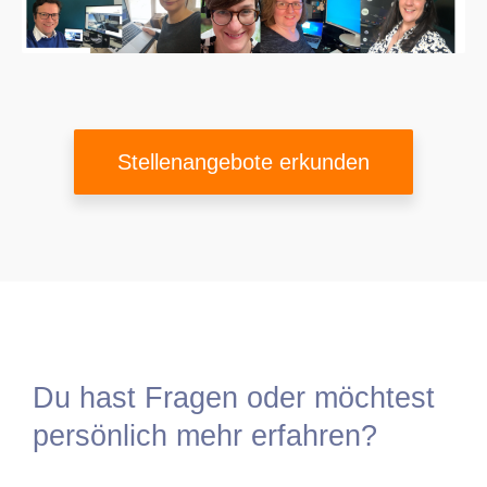
bekommen die Mitarbeiter die Hardware, mit
der sie am liebsten arbeiten. Die Benefits, die
unserer Unternehmenskultur das i-Tüpfelchen
aufsetzen, sind die tollen Sport- und
Firmenevents, regelmäßige Mittagessen mit
dem Team und ein Angebot von kostenlosem
Stellenangebote erkunden
Kaffee, Tee, Obst und Snacks. Wer eine
kreative Pause braucht, kann sich im
Ruheraum ausruhen oder eine Runde Kicker
spielen. Wir unterstützen unsere Mitarbeiter
dabei gesund und fit zu bleiben und beteiligen
uns an der Mitgliedschaft mit Firmenfitness-
Netzwerk
qualitrain
Du hast Fragen oder möchtest
persönlich mehr erfahren?