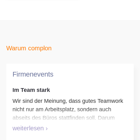
Warum complon
Firmenevents
Im Team stark
Wir sind der Meinung, dass gutes Teamwork
nicht nur am Arbeitsplatz, sondern auch
abseits des Büros stattfinden soll. Darum
veranstaltet complon über das Jahr verteilt
weiterlesen ›
eine Reihe von Events, bei dem für jeden